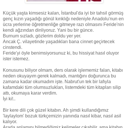
Küçük yaşta kimsesiz kalan, İstanbul'da iyi bir tahsil görmüş
genç kızın yaşadığı gönül kırıklığı nedeniyle Anadolu'nun en
ücra yerlerine öğretmenliğe gitmeye razı olmasını Feride'nin
kendi ağzından dinliyoruz. Yani bu bir günce.
Burnum sızladı, gözlerim doldu yer yer.
Ancak Ç. vilayetinde yaşadıkları bana cinnet geçirtecek
cinstendi.
Feride'yi öyle benimsiyorsunuz ki, bu hissiyat hasıl oluyor
ister istemez.
Konusunu biliyor olmam, ders olarak işlememiz falan, kitabı
neden okuyayım gerek kalmadı, mantığını doğurunca bu
zamana kadar okumadım işte. Nabrut'un tek bir lafıyla
kafamdaki tüm olumsuzlukları, listemdeki tüm kitapları silip
attı, okumaya karar verdim.
İyi ki!..
Bir kere dili çok güzel kitabın. Ah şimdi kullandığımız
'laylaylom' bozuk türkçemizin yanında nasıl kibar, nasıl asil
kalıyor.
Arada anlamını bilmediğimiz kelimeler çıkabilir, ama kitabın