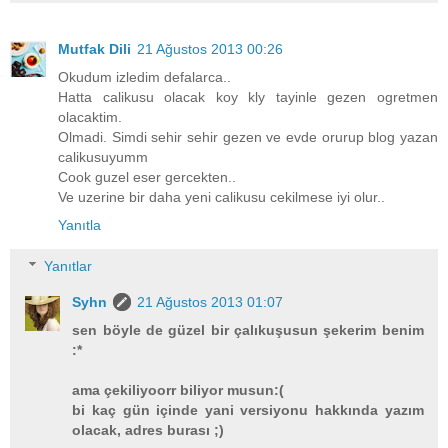
Mutfak Dili
21 Ağustos 2013 00:26
Okudum izledim defalarca..
Hatta calikusu olacak koy kly tayinle gezen ogretmen
olacaktim.
Olmadi. Simdi sehir sehir gezen ve evde orurup blog yazan
calikusuyumm
Cook guzel eser gercekten..
Ve uzerine bir daha yeni calikusu cekilmese iyi olur..
Yanıtla
Yanıtlar
Syhn
21 Ağustos 2013 01:07
sen böyle de güzel bir çalıkuşusun şekerim benim
:*
ama çekiliyoorr biliyor musun:(
bi kaç gün içinde yani versiyonu hakkında yazım
olacak, adres burası ;)