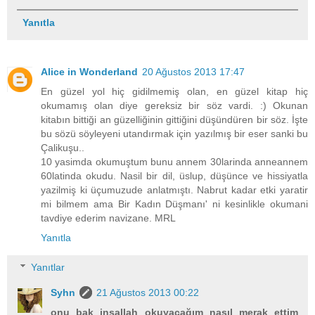
Yanıtla
Alice in Wonderland
20 Ağustos 2013 17:47
En güzel yol hiç gidilmemiş olan, en güzel kitap hiç
okumamış olan diye gereksiz bir söz vardi. :) Okunan
kitabın bittiği an güzelliğinin gittiğini düşündüren bir söz. İşte
bu sözü söyleyeni utandırmak için yazılmış bir eser sanki bu
Çalikuşu..
10 yasimda okumuştum bunu annem 30larinda anneannem
60latinda okudu. Nasil bir dil, üslup, düşünce ve hissiyatla
yazilmiş ki üçumuzude anlatmıştı. Nabrut kadar etki yaratir
mi bilmem ama Bir Kadın Düşmanı' ni kesinlikle okumani
tavdiye ederim navizane. MRL
Yanıtla
Yanıtlar
Syhn
21 Ağustos 2013 00:22
onu bak inşallah okuyacağım nasıl merak ettim