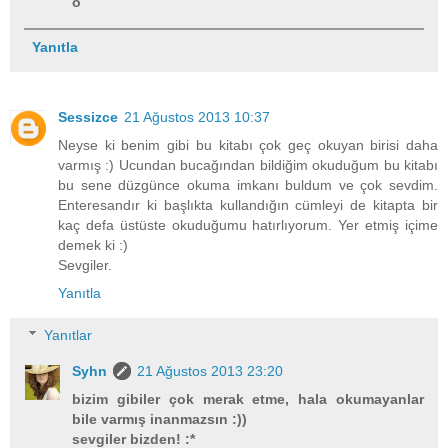
o
Yanıtla
Sessizce
21 Ağustos 2013 10:37
Neyse ki benim gibi bu kitabı çok geç okuyan birisi daha
varmış :) Ucundan bucağından bildiğim okuduğum bu kitabı
bu sene düzgünce okuma imkanı buldum ve çok sevdim.
Enteresandır ki başlıkta kullandığın cümleyi de kitapta bir
kaç defa üstüste okuduğumu hatırlıyorum. Yer etmiş içime
demek ki :)
Sevgiler.
Yanıtla
Yanıtlar
Syhn
21 Ağustos 2013 23:20
bizim gibiler çok merak etme, hala okumayanlar
bile varmış inanmazsın :))
sevgiler bizden! :*