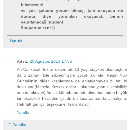
bilemezsin!
ve çok şahane yorum olmuş, tam okuyucu ne
düünür diye yorumları okuyacak birinin
yararlanacağı türden!
öpüyorum seni ;)
Yanıtla
Adsız
20 Ağustos 2013 17:55
Ah Çalıkuşu! Tekrar okunmalı. 13 yaşındayken okumuştum
da o zaman bile etkilenmiştim çocuk aklımla. Reşat Nuri
Güntekin'in diğer kitaplarında da anlatılamayan bi tat, bi
doku var.(Mesela Kızılcık dalları, okumadıysanız kesinlikle
onu da okuyun) Ancak kütüphanemde olmamasından büyük
bir eksikliklik hissettim şimdi. En kısa zamanda almalıyım.
Hatırlattığın için teşekkürler tekrardan :)
Yanıtla
Yanıtlar