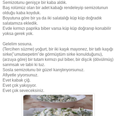
Semizotunu genişçe bir kaba aldık.
Baş rolümüz olan bir adet kabağı rendeleyip semizotunun
olduğu kaba koyduk.
Boyutuna göre bir ya da iki salatalığı küp küp doğradık
salatamıza ekledik.
Evde kırmızı paprika biber varsa küp küp doğranıp konabilir
yoksa gerek yok.
Gelelim sosuna.
(Tercihen süzme) yoğurt, bir iki kaşık mayonez, bir tatlı kaşığı
sirke("umutsepetim"de görmüştüm sirke konulduğunu),
(arzuya göre) bir tutam kırmızı pul biber, bir dişcik (dövülmüş)
sarımsak ve tabii ki tuz.
Sosla semizotunu bir güzel karıştırıyorsunuz.
Afiyetle yiyorsunuz.
Evet kabak çiğ.
Evet çok yakışıyor.
Evet çok seveceksiniz.