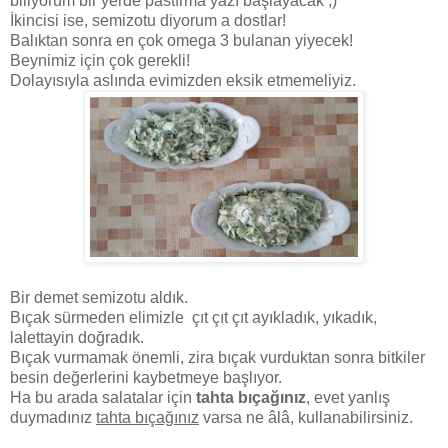
biliyorum bir yerde pastırma yazı başlayacak ;)
İkincisi ise, semizotu diyorum a dostlar!
Balıktan sonra en çok omega 3 bulanan yiyecek!
Beynimiz için çok gerekli!
Dolayısıyla aslında evimizden eksik etmemeliyiz.
Bir demet semizotu aldık.
Bıçak sürmeden elimizle çıt çıt çıt ayıkladık, yıkadık,
lalettayin doğradık.
Bıçak vurmamak önemli, zira bıçak vurduktan sonra bitkiler
besin değerlerini kaybetmeye başlıyor.
Ha bu arada salatalar için
tahta bıçağınız
, evet yanlış
duymadınız
tahta bıçağınız
varsa ne âlâ, kullanabilirsiniz.