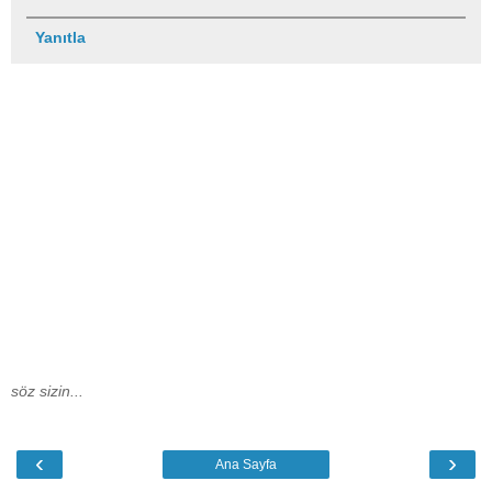
Yanıtla
söz sizin...
‹
›
Ana Sayfa