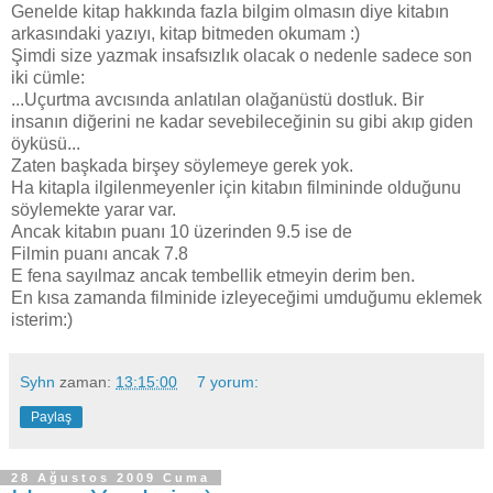
Genelde kitap hakkında fazla bilgim olmasın diye kitabın
arkasındaki yazıyı, kitap bitmeden okumam :)
Şimdi size yazmak insafsızlık olacak o nedenle sadece son
iki cümle:
...Uçurtma avcısında anlatılan olağanüstü dostluk. Bir
insanın diğerini ne kadar sevebileceğinin su gibi akıp giden
öyküsü...
Zaten başkada birşey söylemeye gerek yok.
Ha kitapla ilgilenmeyenler için kitabın filmininde olduğunu
söylemekte yarar var.
Ancak kitabın puanı 10 üzerinden 9.5 ise de
Filmin puanı ancak 7.8
E fena sayılmaz ancak tembellik etmeyin derim ben.
En kısa zamanda filminide izleyeceğimi umduğumu eklemek
isterim:)
Syhn
zaman:
13:15:00
7 yorum:
Paylaş
28 Ağustos 2009 Cuma