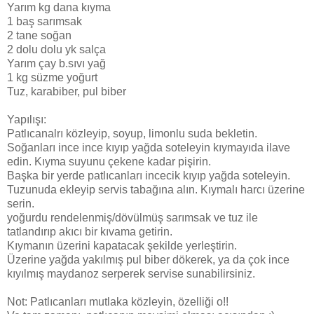
Yarım kg dana kıyma
1 baş sarımsak
2 tane soğan
2 dolu dolu yk salça
Yarım çay b.sıvı yağ
1 kg süzme yoğurt
Tuz, karabiber, pul biber
Yapılışı:
Patlıcanalrı közleyip, soyup, limonlu suda bekletin.
Soğanları ince ince kıyıp yağda soteleyin kıymayıda ilave
edin. Kıyma suyunu çekene kadar pişirin.
Başka bir yerde patlıcanları incecik kıyıp yağda soteleyin.
Tuzunuda ekleyip servis tabağına alın. Kıymalı harcı üzerine
serin.
yoğurdu rendelenmiş/dövülmüş sarımsak ve tuz ile
tatlandırıp akıcı bir kıvama getirin.
Kıymanın üzerini kapatacak şekilde yerleştirin.
Üzerine yağda yakılmış pul biber dökerek, ya da çok ince
kıyılmış maydanoz serperek servise sunabilirsiniz.
Not: Patlıcanları mutlaka közleyin, özelliği o!!