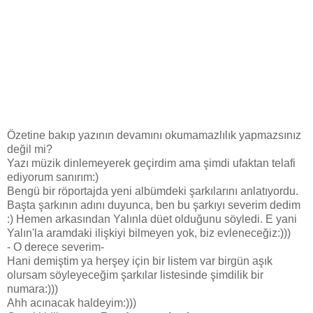
Özetine bakıp yazının devamını okumamazlılık yapmazsınız
değil mi?
Yazı müzik dinlemeyerek geçirdim ama şimdi ufaktan telafi
ediyorum sanırım:)
Bengü bir röportajda yeni albümdeki şarkılarını anlatıyordu.
Başta şarkının adını duyunca, ben bu şarkıyı severim dedim
:) Hemen arkasından Yalınla düet olduğunu söyledi. E yani
Yalın'la aramdaki ilişkiyi bilmeyen yok, biz evleneceğiz:)))
- O derece severim-
Hani demiştim ya herşey için bir listem var birgün aşık
olursam söyleyeceğim şarkılar listesinde şimdilik bir
numara:)))
Ahh acınacak haldeyim:)))