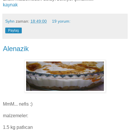
kaynak
Syhn
zaman:
18:49:00
19 yorum:
Paylaş
Alenazik
MmM... nefis :)
malzemeler:
1.5 kg patlıcan