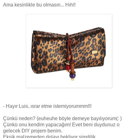
Ama kesinlikle bu olmasın... Hıh!!
- Hayır Luis, ısrar etme istemiyorummm!!!
Çünkü neden? (euheuhe böyle demeye bayılıyorum(: )
Çünkü onu kendim yapacağım! Evet beni duydunuz o
gelecek DIY projem benim.
Eksik malzemeden dolayı bekliyor şimdilik...