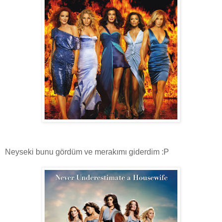
Neyseki bunu gördüm ve merakımı giderdim :P