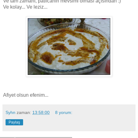
Ve tam zamanı, patlıcanın mevsimi olması açısından :)
Ve kolay... Ve leziz...
Afiyet olsun efenim...
Syhn
zaman:
13:58:00
8 yorum:
Paylaş