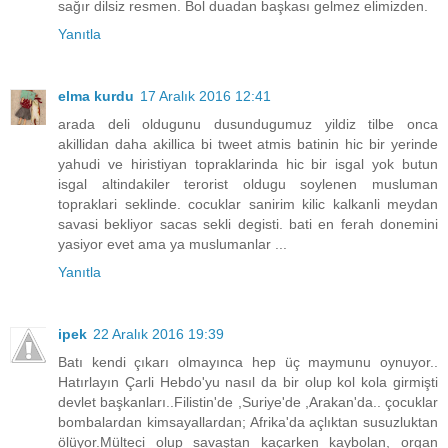
sağır dilsiz resmen. Bol duadan başkası gelmez elimizden.
Yanıtla
elma kurdu
17 Aralık 2016 12:41
arada deli oldugunu dusundugumuz yildiz tilbe onca
akillidan daha akillica bi tweet atmis batinin hic bir yerinde
yahudi ve hiristiyan topraklarinda hic bir isgal yok butun
isgal altindakiler terorist oldugu soylenen musluman
topraklari seklinde. cocuklar sanirim kilic kalkanli meydan
savasi bekliyor sacas sekli degisti. bati en ferah donemini
yasiyor evet ama ya muslumanlar ...
Yanıtla
ipek
22 Aralık 2016 19:39
Batı kendi çıkarı olmayınca hep üç maymunu oynuyor..
Hatırlayın Çarli Hebdo'yu nasıl da bir olup kol kola girmişti
devlet başkanları..Filistin'de ,Suriye'de ,Arakan'da.. çocuklar
bombalardan kimsayallardan; Afrika'da açlıktan susuzluktan
ölüyor.Mülteci olup savaştan kaçarken kaybolan, organ