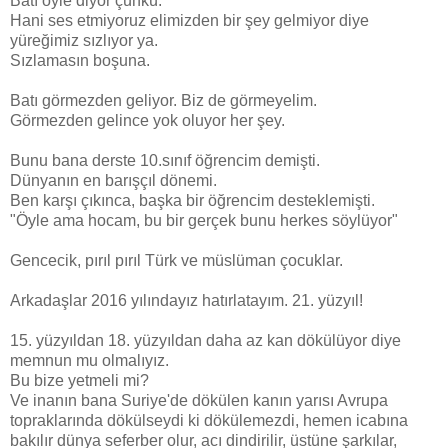
Batı öyle diyor çünkü.
Hani ses etmiyoruz elimizden bir şey gelmiyor diye
yüreğimiz sızlıyor ya.
Sızlamasın boşuna.
Batı görmezden geliyor. Biz de görmeyelim.
Görmezden gelince yok oluyor her şey.
Bunu bana derste 10.sınıf öğrencim demişti.
Dünyanın en barışçıl dönemi.
Ben karşı çıkınca, başka bir öğrencim desteklemişti.
"Öyle ama hocam, bu bir gerçek bunu herkes söylüyor"
Gencecik, pırıl pırıl Türk ve müslüman çocuklar.
Arkadaşlar 2016 yılındayız hatırlatayım. 21. yüzyıl!
15. yüzyıldan 18. yüzyıldan daha az kan dökülüyor diye
memnun mu olmalıyız.
Bu bize yetmeli mi?
Ve inanın bana Suriye'de dökülen kanın yarısı Avrupa
topraklarında dökülseydi ki dökülemezdi, hemen icabına
bakılır dünya seferber olur, acı dindirilir, üstüne şarkılar,